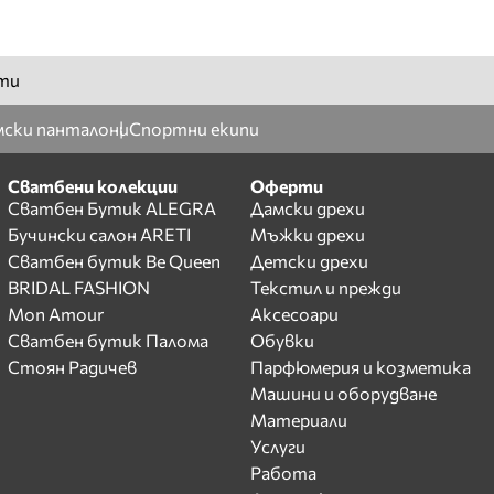
ти
ски панталони
Спортни екипи
Сватбени колекции
Оферти
Сватбен Бутик ALEGRA
Дамски дрехи
Бучински салон ARETI
Мъжки дрехи
Сватбен бутик Be Queen
Детски дрехи
BRIDAL FASHION
Текстил и прежди
Mon Amour
Аксесоари
Сватбен бутик Палома
Обувки
Стоян Радичев
Парфюмерия и козметика
Машини и оборудване
Материали
Услуги
Работа