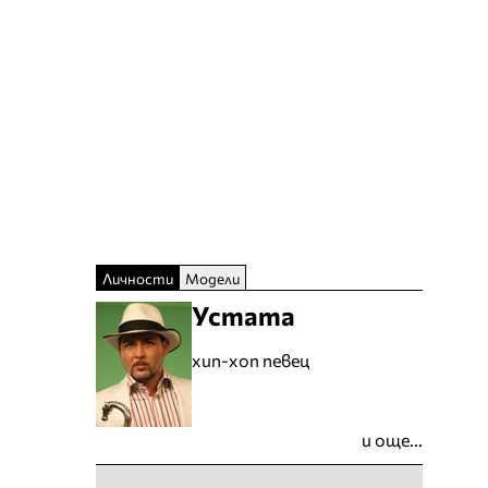
Личности
Модели
Устата
хип-хоп певец
и още...