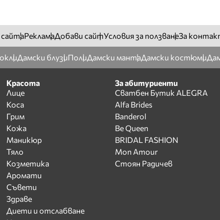
 сайта
Реклама
Добави сайт
Условия за ползване
За контак
окли
Дамски блузи
Поли
Дамски манта
Дамски костюми
Дам
Красота
За абитуриенти
Лице
Сватбен Бутик ALEGRA
Коса
Alfa Brides
Грим
Banderol
Кожа
Be Queen
Маникюр
BRIDAL FASHION
Тяло
Mon Amour
Козметика
Стоян Радичев
Аромати
Съвети
Здраве
Диети и отслабване