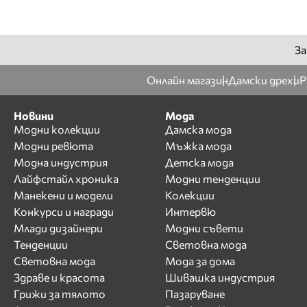
За
Онлайн магазин
Дамски дрехи
Р
Новини
Мода
Модни колекции
Дамска мода
Модни ревюта
Мъжка мода
Модна индустрия
Детска мода
Лайфстайл хроника
Модни тенденции
Манекени и модели
Колекции
Конкурси и награди
Интервю
Млади дизайнери
Модни съвети
Тенденции
Световна мода
Световна мода
Мода за дома
Здраве и красота
Шивашка индустрия
Грижи за тялото
Пазаруване