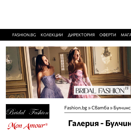
FASHION.BG
КОЛЕКЦИИ
ДИРЕКТОРИЯ
ОФЕРТИ
МАГ
Fashion.bg
»
Сватба
» Булчинс
Галерия - Булчи