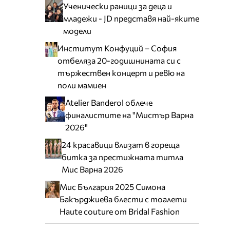
Ученически раници за деца и
младежи - JD представя най-яките
модели
Институт Конфуций – София
отбеляза 20-годишнината си с
тържествен концерт и ревю на
поли мамиен
Atelier Banderol облече
финалистите на "Мистър Варна
2026"
24 красавици влизат в гореща
битка за престижната титла
Мис Варна 2026
Мис България 2025 Симона
Бакърджиева блести с тоалети
Haute couture от Bridal Fashion