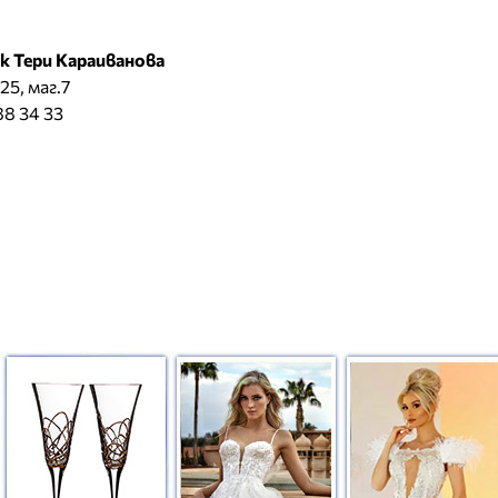
к Тери Караиванова
25, маг.7
88 34 33