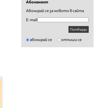
Абонамент
Абонирай се за новото в сайта
E-mail
Потвърди
абонирай се
отпиши се