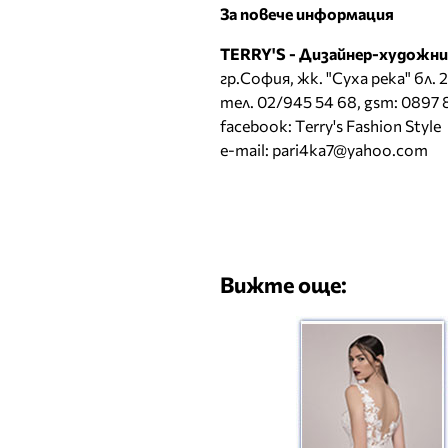
За повече информация
TERRY'S - Дизайнер-художни
гр.София, жк. "Суха река" бл. 2
тел. 02/945 54 68, gsm: 0897 
facebook:
Тerry's Fashion Style
e-mail:
pari4ka7@yahoo.com
Вижте още: