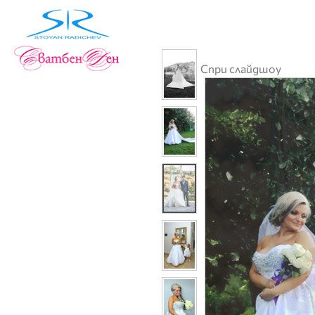
Спри слайдшоу