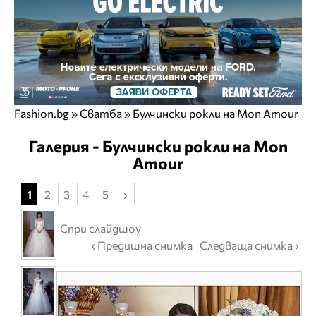
Fashion.bg
»
Сватба
» Булчински рокли на Mon Amour
Галерия - Булчински рокли на Mon
Amour
1
2
3
4
5
›
Спри слайдшоу
‹ Предишна снимка
Следваща снимка ›