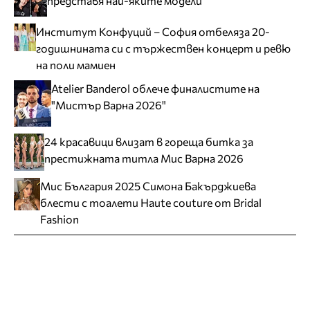
представя най-яките модели
Институт Конфуций – София отбеляза 20-
годишнината си с тържествен концерт и ревю
на поли мамиен
Atelier Banderol облече финалистите на
"Мистър Варна 2026"
24 красавици влизат в гореща битка за
престижната титла Мис Варна 2026
Мис България 2025 Симона Бакърджиева
блести с тоалети Haute couture от Bridal
Fashion