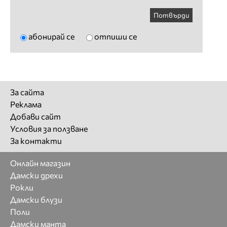
Потвърди
абонирай се
отпиши се
За сайта
Реклама
Добави сайт
Условия за ползване
За контакти
Онлайн магазин
Дамски дрехи
Рокли
Дамски блузи
Поли
Дамски манта