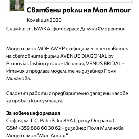
Сватбени рокли на Mon Amour
Колекция 2020
Снимки: сп. БУЛКА, фотограф: Диляна Флорентин
Моден салон МОН АМУР е официален преставител
на световните фирми
AVENUE DIAGONAL by
Pronovias fashion group - Испания
,
VENUS BRIDAL -
Италия
и предлага моделите на дизайнер Поля
Миланова.
Салонът работи с предварително запазени часове
за проба и консултация.
За повече информация
София, ул. Г.С. Раковски 86А (срещу Операта)
GSM +359 888 60 30 62 - дизайнер Поля Миланова
Моден салон "Mon Amour"