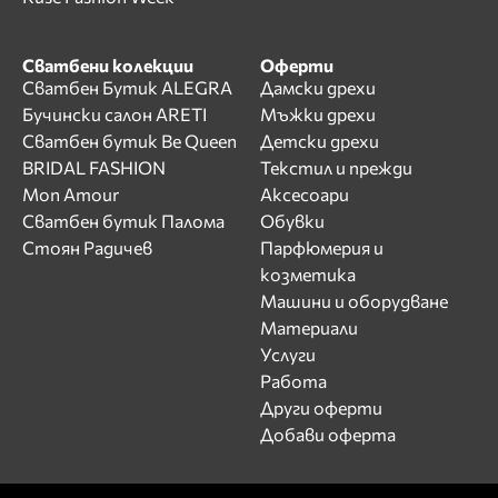
Сватбени колекции
Оферти
Сватбен Бутик ALEGRA
Дамски дрехи
Бучински салон ARETI
Мъжки дрехи
Сватбен бутик Be Queen
Детски дрехи
BRIDAL FASHION
Текстил и прежди
Mon Amour
Аксесоари
Сватбен бутик Палома
Обувки
Стоян Радичев
Парфюмерия и
козметика
Машини и оборудване
Материали
Услуги
Работа
Други оферти
Добави оферта