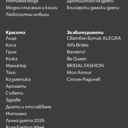
Интимна мода
Дропшипинг на дрехи
Модни списания и книги
Български дамски дрехи
Любопитни новини
Красота
За абитуриенти
Лице
Сватбен Бутик ALEGRA
Коса
Alfa Brides
Грим
Banderol
Кожа
Be Queen
Маникюр
BRIDAL FASHION
Тяло
Mon Amour
Козметика
Стоян Радичев
Аромати
Съвети
Здраве
Диети и отслабване
Интимно
Лунна диета 2026
Ruse Fashion Week