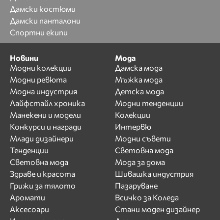
Дамски костюми
Дамски панталони
Спортни екипи
Новини
Мода
Модни колекции
Дамска мода
Модни ревюта
Мъжка мода
Модна индустрия
Детска мода
Лайфстайл хроника
Модни тенденции
Манекени и модели
Колекции
Конкурси и награди
Интервю
Млади дизайнери
Модни съвети
Тенденции
Световна мода
Световна мода
Мода за дома
Здраве и красота
Шивашка индустрия
Грижи за тялото
Пазаруване
Аромати
Всичко за Коледа
Аксесоари
Стани моден дизайнер