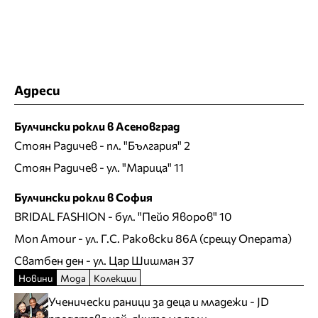
Адреси
Булчински рокли в Асеновград
Стоян Радичев
- пл. "България" 2
Стоян Радичев
- ул. "Марица" 11
Булчински рокли в София
BRIDAL FASHION
- бул. "Пейо Яворов" 10
Mon Amour
- ул. Г.С. Раковски 86А (срещу Операта)
Сватбен ден
- ул. Цар Шишман 37
Новини
Мода
Колекции
Ученически раници за деца и младежи - JD