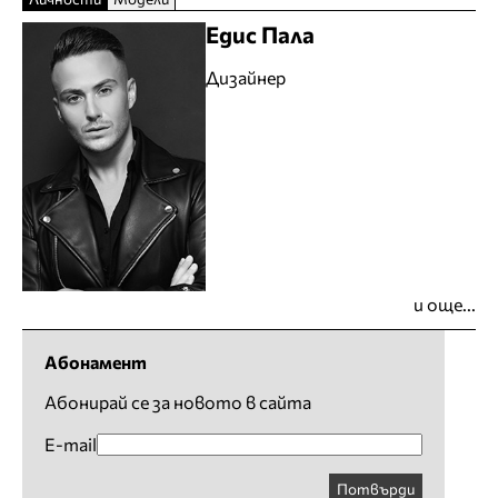
Едис Пала
Дизайнер
и още...
Абонамент
Абонирай се за новото в сайта
E-mail
Потвърди