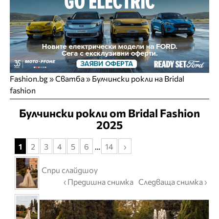
Fashion.bg
»
Сватба
» Булчински рокли на Bridal
fashion
Булчински рокли от Bridal Fashion
2025
1
2
3
4
5
6
…
14
›
Спри слайдшоу
‹ Предишна снимка
Следваща снимка ›