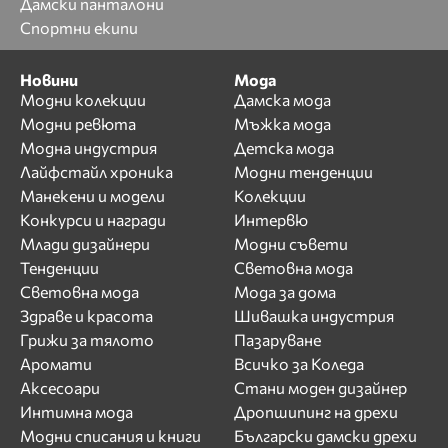
Дамски панталони
Спортни екипи
Новини
Мода
Модни колекции
Дамска мода
Модни ревюта
Мъжка мода
Модна индустрия
Детска мода
Лайфстайл хроника
Модни тенденции
Манекени и модели
Колекции
Конкурси и награди
Интервю
Млади дизайнери
Модни съвети
Тенденции
Световна мода
Световна мода
Мода за дома
Здраве и красота
Шивашка индустрия
Грижи за тялото
Пазаруване
Аромати
Всичко за Коледа
Аксесоари
Стани моден дизайнер
Интимна мода
Дропшипинг на дрехи
Модни списания и книги
Български дамски дрехи