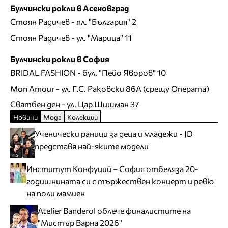
Булчински рокли в Асеновград
Стоян Радичев
- пл. "България" 2
Стоян Радичев
- ул. "Марица" 11
Булчински рокли в София
BRIDAL FASHION
- бул. "Пейо Яворов" 10
Mon Amour
- ул. Г.С. Раковски 86А (срещу Операта)
Сватбен ден
- ул. Цар Шишман 37
Новини
Мода
Колекции
Ученически раници за деца и младежи - JD
представя най-яките модели
Институт Конфуций – София отбеляза 20-
годишнината си с тържествен концерт и ревю
на поли мамиен
Atelier Banderol облече финалистите на
"Мистър Варна 2026"