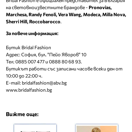
Bridal Fashion е официален представител за България
на световноизвестните брандове -
Pronovias,
Marchesa, Randy Fenoli, Vera Wang, Modeca, Milla Nova,
Sherri Hill, Roccobarocco
.
За повече информация:
Бутик Bridal Fashion
Адрес: София, бул. "Пейо Яворов" 10
Тел: 0885 007 477 и 0888 80 68 93.
Бутикът работи със записани часове всеки ден от
10:00 до 22:00 ч.
E-mail:
bridalfashion@abv.bg
www.bridalfashion.bg
Вижте още: