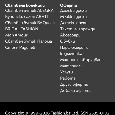
Сватбени колекции
Оферти
Сватбен Бутик ALEGRA
Дамски дрехи
Бучински салон ARETI
Мъжки дрехи
Сватбен бутик Be Queen
Детски дрехи
BRIDAL FASHION
Текстил и прежди
Mon Amour
Аксесоари
Сватбен бутик Палома
Обувки
Стоян Радичев
Парфюмерия и
козметика
Машини и оборудване
Материали
Услуги
Работа
Други оферти
Добави оферта
Copyright © 1999-2026 Fashion.bg Ltd. ISSN 2535-0102