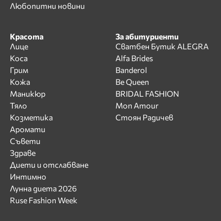
Любопитни новини
Красота
За абитуриенти
Лице
Сватбен Бутик ALEGRA
Коса
Alfa Brides
Грим
Banderol
Кожа
Be Queen
Маникюр
BRIDAL FASHION
Тяло
Mon Amour
Козметика
Стоян Радичев
Аромати
Съвети
Здраве
Диети и отслабване
Интимно
Лунна диета 2026
Ruse Fashion Week