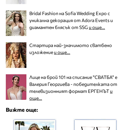
Bridal Fashion на Sofia Wedding Expo с
уникална декорация от Adora Events и
диамантен блясък от SSG
и още...
Стартира най-значимото сватбено
изложение
и още...
Лице на брой 101 на списание "СВАТБА" е
Валерия Георгиева - победителката от
телевизионният формат ЕРГЕНЪТ
и
още...
Вижте още: