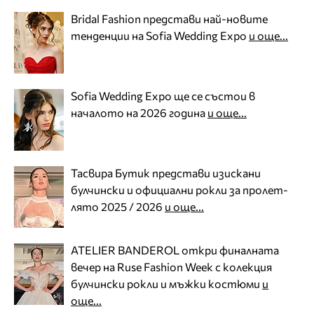
Bridal Fashion представи най-новите
тенденции на Sofia Wedding Expo
и още...
Sofia Wedding Expo ще се състои в
началото на 2026 година
и още...
Тасвира Бутик представи изискани
булчински и официални рокли за пролет-
лято 2025 / 2026
и още...
ATELIER BANDEROL откри финалната
вечер на Ruse Fashion Week с колекция
булчински рокли и мъжки костюми
и
още...