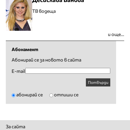
ТВ водеща
и още...
Абонамент
Абонирай се за новото в сайта
E-mail
Потвърди
абонирай се
отпиши се
За сайта