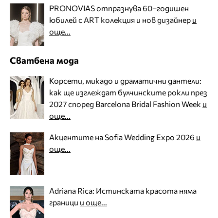
PRONOVIAS отпразнува 60–годишен
юбилей с ART колекция и нов дизайнер
и
още...
Сватбена мода
Корсети, микадо и драматични дантели:
как ще изглеждат булчинските рокли през
2027 според Barcelona Bridal Fashion Week
и
още...
Акцентите на Sofia Wedding Expo 2026
и
още...
Adriana Rica: Истинската красота няма
граници
и още...