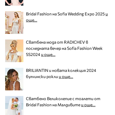
Bridal Fashion на Sofia Wedding Expo 2025
и
още...
Сватбена мода от RADICHEV в
последната вечер на Sofia Fashion Week
SS2024
и още...
BRILIANTIN и новата колекция 2024
булчински рокли
и още...
Сватбено Великолепие с тоалети от
Bridal Fashion на Малдивите
и още...