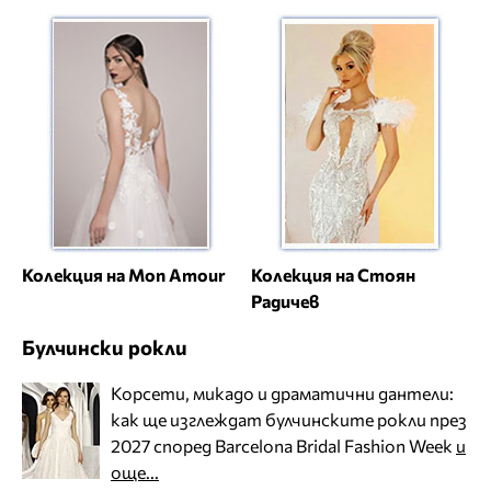
Колекция на Mon Amour
Колекция на Стоян
Радичев
Булчински рокли
Корсети, микадо и драматични дантели:
как ще изглеждат булчинските рокли през
2027 според Barcelona Bridal Fashion Week
и
още...