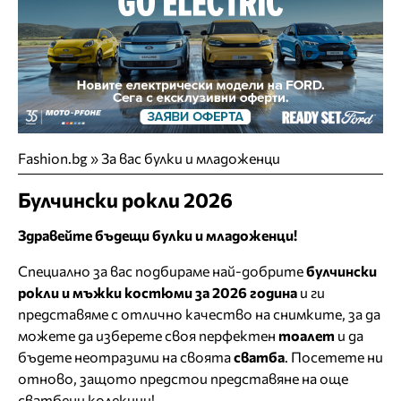
Fashion.bg
» За вас булки и младоженци
Булчински рокли 2026
Здравейте бъдещи булки и младоженци!
Специално за вас подбираме най-добрите
булчински
рокли и мъжки костюми за 2026 година
и ги
представяме с отлично качество на снимките, за да
можете да изберете своя перфектен
тоалет
и да
бъдете неотразими на своята
сватба
. Посетете ни
отново, защото предстои представяне на още
сватбени колекции!