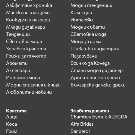
Лайфстайл хроника
Модни тенденции
Манекени и модели
Колекции
Конкурси и награди
Интервю
Млади дизайнери
Модни съвети
Тенденции
Световна мода
Световна мода
Мода за дома
Здраве и красота
Шивашка индустрия
Грижи за тялото
Пазаруване
Аромати
Всичко за Коледа
Аксесоари
Стани моден дизайнер
Интимна мода
Дропшипинг на дрехи
Модни списания и книги
Български дамски дрехи
Любопитни новини
Красота
За абитуриенти
Лице
Сватбен Бутик ALEGRA
Коса
Alfa Brides
Грим
Banderol