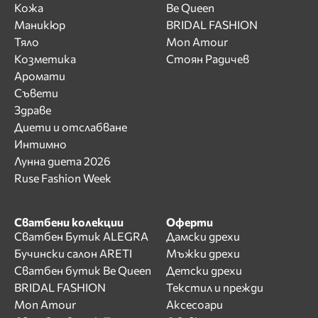
Кожа
Be Queen
Маникюр
BRIDAL FASHION
Тяло
Mon Amour
Козметика
Стоян Радичев
Аромати
Съвети
Здраве
Диети и отслабване
Интимно
Лунна диета 2026
Ruse Fashion Week
Сватбени колекции
Оферти
Сватбен Бутик ALEGRA
Дамски дрехи
Бучински салон ARETI
Мъжки дрехи
Сватбен бутик Be Queen
Детски дрехи
BRIDAL FASHION
Текстил и прежди
Mon Amour
Аксесоари