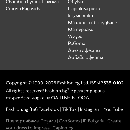
Сватбен бутик Палома
Обувки
Стоян Радичев
Парфюмерия и
козметика
Машини и оборудване
Материали
Услуги
Работа
Други оферти
Добави оферта
Copyright © 1999-2026 Fashion.bg Ltd. ISSN 2535-0102
®
All rights reserved! Fashion.bg
е регистрирана
търговска марка на ФАШЪН.БГ ООД.
Fashion.bg във
Facebook
|
TikTok
|
Instagram
|
You Tube
Препоръчваме:
Розали
|
Словото
|
IP Bulgaria
|
Create
your dress to impress
|
Capino.bg