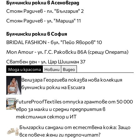
Булчински рокли в Асеновград
Стоян Радичев
- пл. "България" 2
Стоян Радичев
- ул. "Марица" 11
Булчински рокли в София
BRIDAL FASHION
- бул. "Пейо Яворов" 10
Mon Amour
- ул. Г.С. Раковски 86А (срещу Операта)
Сватбен ден
- ул. Цар Шишман 37
Мода и красота
Новини
Видео
Велизара Георгиева показва нова колекция
булчински рокли на Escuara
FutureProofTextiles отпуска грантове от 50 000
евро за малки и средни предприятия в
текстилния сектор и ИТ
Български сандали от естествена кожа: Защо
все повече жени ги предпочитат?