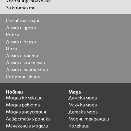
Условия за ползване
За контакти
Онлайн магазин
Дамски дрехи
Рокли
Дамски блузи
Поли
Дамски манта
Дамски костюми
Дамски панталони
Спортни екипи
Новини
Мода
Модни колекции
Дамска мода
Модни ревюта
Мъжка мода
Модна индустрия
Детска мода
Лайфстайл хроника
Модни тенденции
Манекени и модели
Колекции