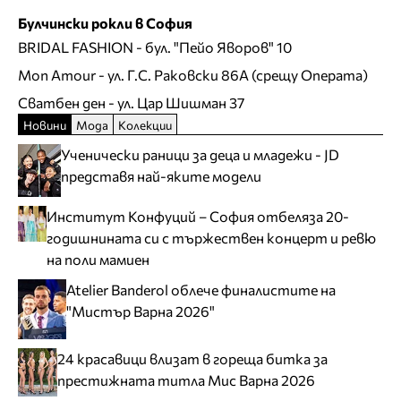
Булчински рокли в София
BRIDAL FASHION
- бул. "Пейо Яворов" 10
Mon Amour
- ул. Г.С. Раковски 86А (срещу Операта)
Сватбен ден
- ул. Цар Шишман 37
Новини
Мода
Колекции
Ученически раници за деца и младежи - JD
представя най-яките модели
Институт Конфуций – София отбеляза 20-
годишнината си с тържествен концерт и ревю
на поли мамиен
Atelier Banderol облече финалистите на
"Мистър Варна 2026"
24 красавици влизат в гореща битка за
престижната титла Мис Варна 2026