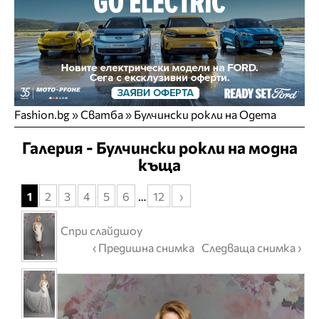
Fashion.bg
»
Сватба
» Булчински рокли на Одета
Галерия - Булчински рокли на модна
къща
1
2
3
4
5
6
…
12
›
Спри слайдшоу
‹ Предишна снимка
Следваща снимка ›