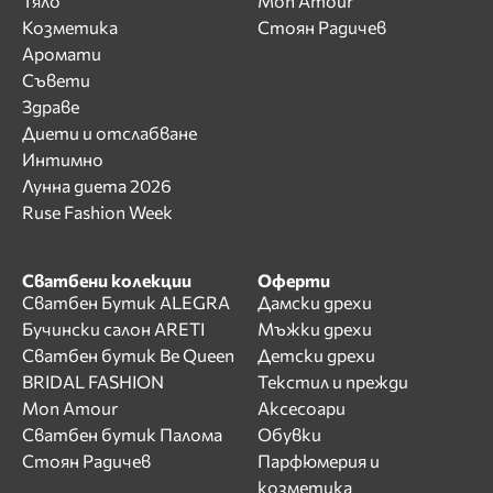
Тяло
Mon Amour
Козметика
Стоян Радичев
Аромати
Съвети
Здраве
Диети и отслабване
Интимно
Лунна диета 2026
Ruse Fashion Week
Сватбени колекции
Оферти
Сватбен Бутик ALEGRA
Дамски дрехи
Бучински салон ARETI
Мъжки дрехи
Сватбен бутик Be Queen
Детски дрехи
BRIDAL FASHION
Текстил и прежди
Mon Amour
Аксесоари
Сватбен бутик Палома
Обувки
Стоян Радичев
Парфюмерия и
козметика