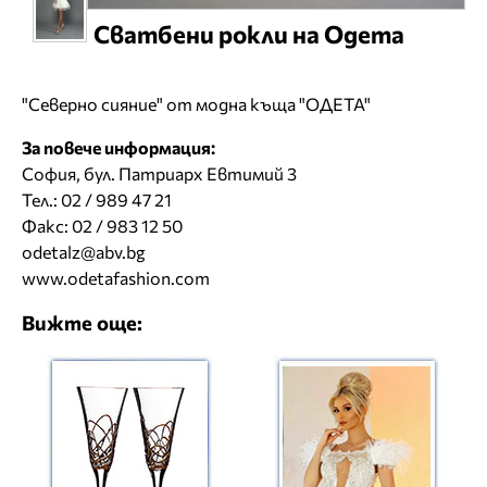
Сватбени рокли на Одета
"Северно сияние" от модна къща "ОДЕТА"
За повече информация:
София, бул. Патриарх Евтимий 3
Тел.: 02 / 989 47 21
Факс: 02 / 983 12 50
odetalz@abv.bg
www.odetafashion.com
Вижте още: