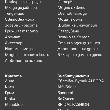
Конкурси и награди
Интервю
Млади дизайнери
Модни съвети
Тенденции
Световна мода
Световна мода
Мода за дома
Здраве и красота
Шивашка индустрия
Грижи за тялото
Пазаруване
Аромати
Всичко за Коледа
Аксесоари
Стани моден дизайнер
Интимна мода
Дропшипинг на дрехи
Модни списания и книги
Български дамски дрехи
Любопитни новини
Красота
За абитуриенти
Лице
Сватбен Бутик ALEGRA
Коса
Alfa Brides
Грим
Banderol
Кожа
Be Queen
Маникюр
BRIDAL FASHION