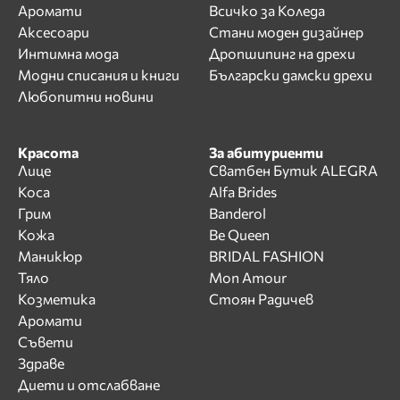
Аромати
Всичко за Коледа
Аксесоари
Стани моден дизайнер
Интимна мода
Дропшипинг на дрехи
Модни списания и книги
Български дамски дрехи
Любопитни новини
Красота
За абитуриенти
Лице
Сватбен Бутик ALEGRA
Коса
Alfa Brides
Грим
Banderol
Кожа
Be Queen
Маникюр
BRIDAL FASHION
Тяло
Mon Amour
Козметика
Стоян Радичев
Аромати
Съвети
Здраве
Диети и отслабване