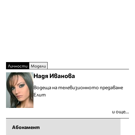
Личности
Модели
Надя Иванова
Водеща на телевизионното предаване
Елит
и още...
Абонамент