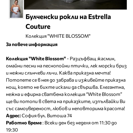
Булченски рокли на Estrella
Couture
Колекция "WHITE BLOSSOM"
За повече информация
Колекция "White Blossom"
- Разцъфващ жасмин,
омайни песни на песнопойни птички, лек морски бриз
и нежни слънчеви лъчи. Каква приказна мечта!
Потопете се в нея до забрава и изживейте приказна
нощ, която не бихте искали да свършва. Елегантна,
нежна и ефирна сватбена колекция “White Blossom”
ще ви потопи в света на приказките, изпълвайки Ви
със самоувереност, любов и неповторима красота!
Адрес:
София бул. Витоша 74
Работно време
: Всеки ден без неделя от 11:30 до
19:30