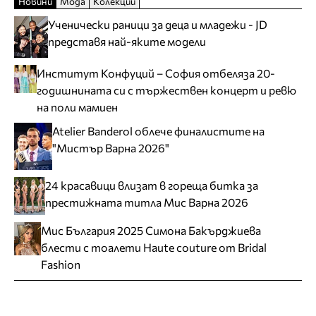
Новини
Мода
Колекции
Ученически раници за деца и младежи - JD
представя най-яките модели
Институт Конфуций – София отбеляза 20-
годишнината си с тържествен концерт и ревю
на поли мамиен
Atelier Banderol облече финалистите на
"Мистър Варна 2026"
24 красавици влизат в гореща битка за
престижната титла Мис Варна 2026
Мис България 2025 Симона Бакърджиева
блести с тоалети Haute couture от Bridal
Fashion