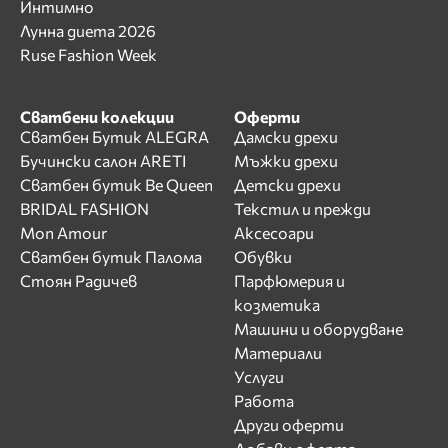
Интимно
Лунна диета 2026
Ruse Fashion Week
Сватбени колекции
Оферти
Сватбен Бутик ALEGRA
Дамски дрехи
Бучински салон ARETI
Мъжки дрехи
Сватбен бутик Be Queen
Детски дрехи
BRIDAL FASHION
Текстил и прежди
Mon Amour
Аксесоари
Сватбен бутик Палома
Обувки
Стоян Радичев
Парфюмерия и
козметика
Машини и оборудване
Материали
Услуги
Работа
Други оферти