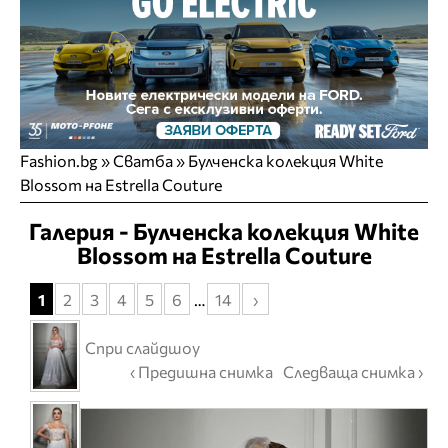
Fashion.bg
»
Сватба
» Булченска колекция White
Blossom на Estrella Couture
Галерия - Булченска колекция White
Blossom на Estrella Couture
1
2
3
4
5
6
…
14
›
Спри слайдшоу
‹ Предишна снимка
Следваща снимка ›