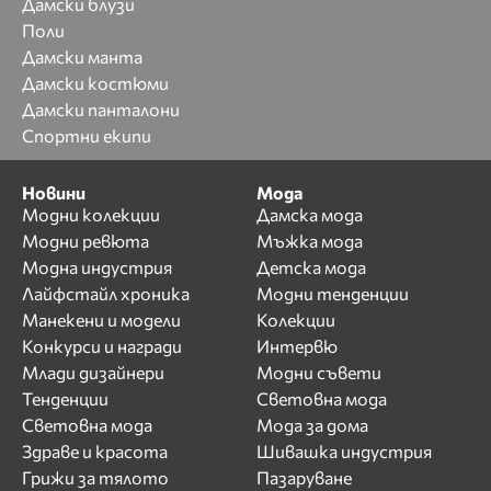
Дамски блузи
Поли
Дамски манта
Дамски костюми
Дамски панталони
Спортни екипи
Новини
Мода
Модни колекции
Дамска мода
Модни ревюта
Мъжка мода
Модна индустрия
Детска мода
Лайфстайл хроника
Модни тенденции
Манекени и модели
Колекции
Конкурси и награди
Интервю
Млади дизайнери
Модни съвети
Тенденции
Световна мода
Световна мода
Мода за дома
Здраве и красота
Шивашка индустрия
Грижи за тялото
Пазаруване