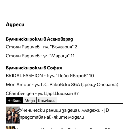
Адреси
Булчински рокли в Асеновград
Стоян Радичев
- пл. "България" 2
Стоян Радичев
- ул. "Марица" 11
Булчински рокли в София
BRIDAL FASHION
- бул. "Пейо Яворов" 10
Mon Amour
- ул. Г.С. Раковски 86А (срещу Операта)
Сватбен ден
- ул. Цар Шишман 37
Новини
Мода
Колекции
Ученически раници за деца и младежи - JD
представя най-яките модели