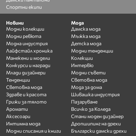
Спортни екипи
Новини
Мода
Модни колекции
Дамска мода
Модни ревюта
Мъжка мода
Модна индустрия
Детска мода
Лайфстайл хроника
Модни тенденции
Манекени и модели
Колекции
Конкурси и награди
Интервю
Млади дизайнери
Модни съвети
Тенденции
Световна мода
Световна мода
Мода за дома
Здраве и красота
Шивашка индустрия
Грижи за тялото
Пазаруване
Аромати
Всичко за Коледа
Аксесоари
Стани моден дизайнер
Интимна мода
Дропшипинг на дрехи
Модни списания и книги
Български дамски дрехи