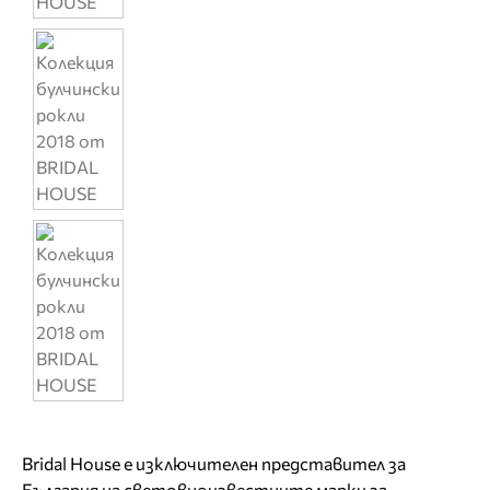
Bridal House е изключителен представител за
България на световноизвестните марки за