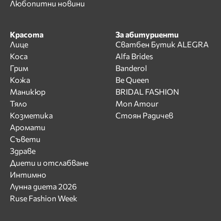
Любопитни новини
Красота
За абитуриенти
Лице
Сватбен Бутик ALEGRA
Коса
Alfa Brides
Грим
Banderol
Кожа
Be Queen
Маникюр
BRIDAL FASHION
Тяло
Mon Amour
Козметика
Стоян Радичев
Аромати
Съвети
Здраве
Диети и отслабване
Интимно
Лунна диета 2026
Ruse Fashion Week