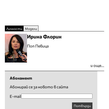
Личности
Модели
Ирина Флорин
Поп Певица
и още...
Абонамент
Абонирай се за новото в сайта
E-mail
Потвърди