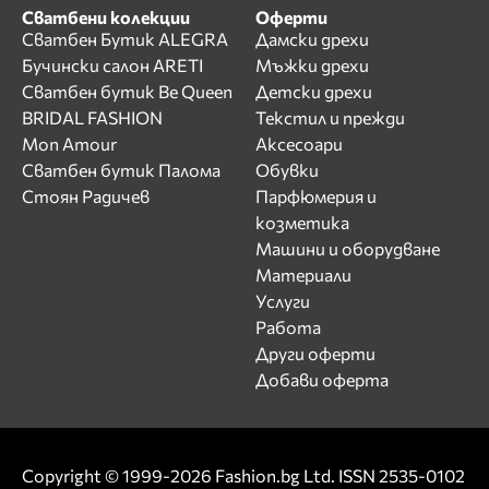
Сватбени колекции
Оферти
Сватбен Бутик ALEGRA
Дамски дрехи
Бучински салон ARETI
Мъжки дрехи
Сватбен бутик Be Queen
Детски дрехи
BRIDAL FASHION
Текстил и прежди
Mon Amour
Аксесоари
Сватбен бутик Палома
Обувки
Стоян Радичев
Парфюмерия и
козметика
Машини и оборудване
Материали
Услуги
Работа
Други оферти
Добави оферта
Copyright © 1999-2026 Fashion.bg Ltd. ISSN 2535-0102