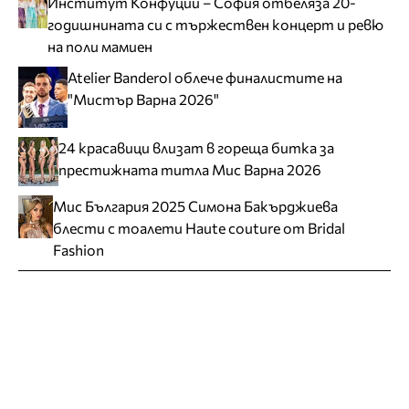
Институт Конфуций – София отбеляза 20-
годишнината си с тържествен концерт и ревю
на поли мамиен
Atelier Banderol облече финалистите на
"Мистър Варна 2026"
24 красавици влизат в гореща битка за
престижната титла Мис Варна 2026
Мис България 2025 Симона Бакърджиева
блести с тоалети Haute couture от Bridal
Fashion