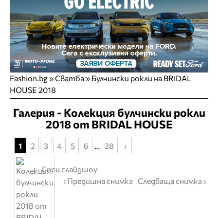
Fashion.bg
»
Сватба
» Булчински рокли на BRIDAL
HOUSE 2018
Галерия - Колекция булчински рокли
2018 от BRIDAL HOUSE
1
2
3
4
5
6
…
28
›
Спри слайдшоу
‹ Предишна снимка
Следваща снимка ›