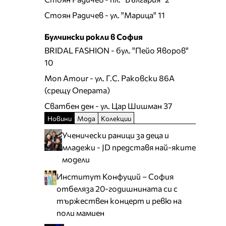
Стоян Радичев
- ул. "Марица" 11
Булчински рокли в София
BRIDAL FASHION
- бул. "Пейо Яворов"
10
Mon Amour
- ул. Г.С. Раковски 86А
(срещу Операта)
Сватбен ден
- ул. Цар Шишман 37
Новини
Мода
Колекции
Ученически раници за деца и
младежи - JD представя най-яките
модели
Институт Конфуций – София
отбеляза 20-годишнината си с
тържествен концерт и ревю на
поли мамиен