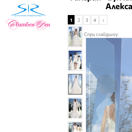
Алекса
1
2
3
4
›
Спри слайдшоу