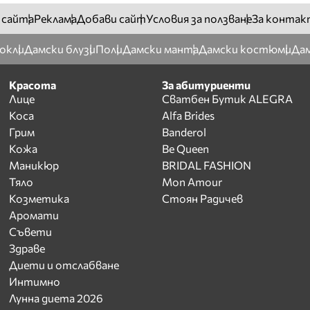
 сайта
Реклама
Добави сайт
Условия за ползване
За контак
окли
Дамски блузи
Поли
Дамски манта
Дамски костюми
Дам
Красота
За абитуриенти
Лице
Сватбен Бутик ALEGRA
Коса
Alfa Brides
Грим
Banderol
Кожа
Be Queen
Маникюр
BRIDAL FASHION
Тяло
Mon Amour
Козметика
Стоян Радичев
Аромати
Съвети
Здраве
Диети и отслабване
Интимно
Лунна диета 2026