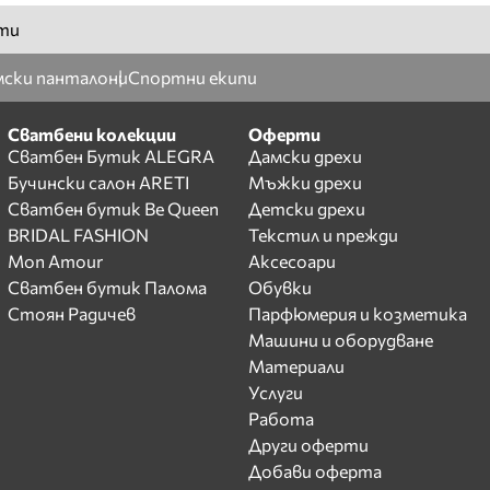
ти
ски панталони
Спортни екипи
Сватбени колекции
Оферти
Сватбен Бутик ALEGRA
Дамски дрехи
Бучински салон ARETI
Мъжки дрехи
Сватбен бутик Be Queen
Детски дрехи
BRIDAL FASHION
Текстил и прежди
Mon Amour
Аксесоари
Сватбен бутик Палома
Обувки
Стоян Радичев
Парфюмерия и козметика
Машини и оборудване
Материали
Услуги
Работа
Други оферти
Добави оферта