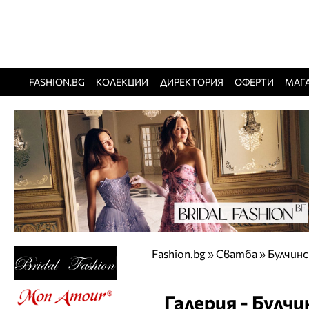
FASHION.BG
КОЛЕКЦИИ
ДИРЕКТОРИЯ
ОФЕРТИ
МАГ
Fashion.bg
»
Сватба
» Булчинс
Галерия - Булч