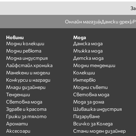
За
Онлайн магазин
Дамски дрехи
Р
Новини
Мода
Модни колекции
Дамска мода
Модни ревюта
Мъжка мода
Модна индустрия
Детска мода
Лайфстайл хроника
Модни тенденции
Манекени и модели
Колекции
Конкурси и награди
Интервю
Млади дизайнери
Модни съвети
Тенденции
Световна мода
Световна мода
Мода за дома
Здраве и красота
Шивашка индустрия
Грижи за тялото
Пазаруване
Аромати
Всичко за Коледа
Аксесоари
Стани моден дизайнер