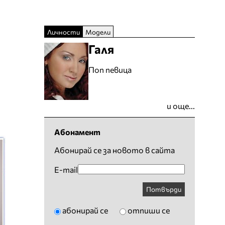
Личности
Модели
Галя
Поп певица
и още...
Абонамент
Абонирай се за новото в сайта
E-mail
Потвърди
абонирай се
отпиши се